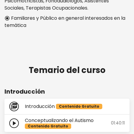
Psicomotricistas, Fonoaudiólogos, Asistentes
Sociales, Terapistas Ocupacionales.
Familiares y Público en general interesados en la
radio_button_checked
temática
Temario del curso
Introducción
picture_as_pdf
Introducción
Contenido Gratuito
Conceptualizando el Autismo
play_arrow
01:40:11
Contenido Gratuito