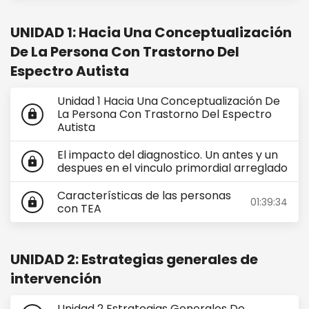
UNIDAD 1: Hacia Una Conceptualización
De La Persona Con Trastorno Del
Espectro Autista
Unidad 1 Hacia Una Conceptualización De
La Persona Con Trastorno Del Espectro
lock
Autista
El impacto del diagnostico. Un antes y un
lock
despues en el vinculo primordial arreglado
Características de las personas
01:39:34
lock
con TEA
UNIDAD 2: Estrategias generales de
intervención
Unidad 2 Estrategias Generales De