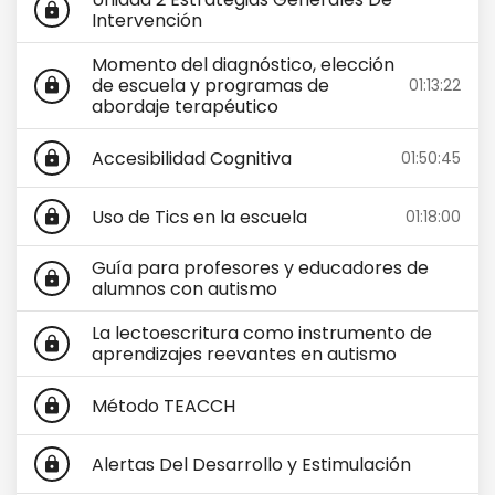
lock
Intervención
Momento del diagnóstico, elección
de escuela y programas de
01:13:22
lock
abordaje terapéutico
Accesibilidad Cognitiva
01:50:45
lock
Uso de Tics en la escuela
01:18:00
lock
Guía para profesores y educadores de
lock
alumnos con autismo
La lectoescritura como instrumento de
lock
aprendizajes reevantes en autismo
Método TEACCH
lock
Alertas Del Desarrollo y Estimulación
lock