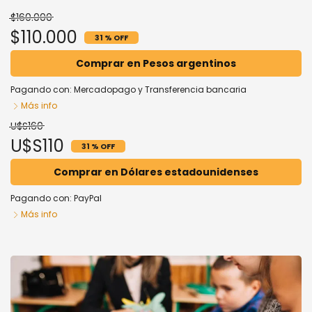
$160.000
$110.000
31 % OFF
Comprar en Pesos argentinos
Pagando con:
Mercadopago
y
Transferencia bancaria
Más info
U$S160
U$S110
31 % OFF
Comprar en Dólares estadounidenses
Pagando con:
PayPal
Más info