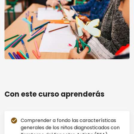
Alumnos con TEA TGD. Estrategias de
Intervención Áulica
Con este curso aprenderás
Comprender a fondo las características
check_circle
generales de los niños diagnosticados con