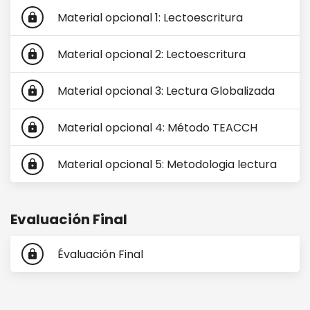
Material opcional 1: Lectoescritura
lock
Material opcional 2: Lectoescritura
lock
Material opcional 3: Lectura Globalizada
lock
Material opcional 4: Método TEACCH
lock
Material opcional 5: Metodologia lectura
lock
Evaluación Final
Évaluación Final
lock